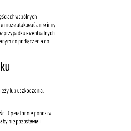
zęściach wspólnych
ie może atakować ani w inny
i w przypadku ewentualnych
wanym do podłączenia do
tku
zieży lub uszkodzenia,
ci. Operator nie ponosi w
aby nie pozostawiali