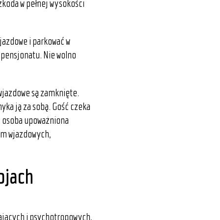
koda w pełnej wysokości
jazdowe i parkować w
 pensjonatu. Nie wolno
wjazdowe są zamknięte.
yka ją za sobą. Gość czeka
lu osoba upoważniona
am wjazdowych,
ojach
ających i psychotropowych,