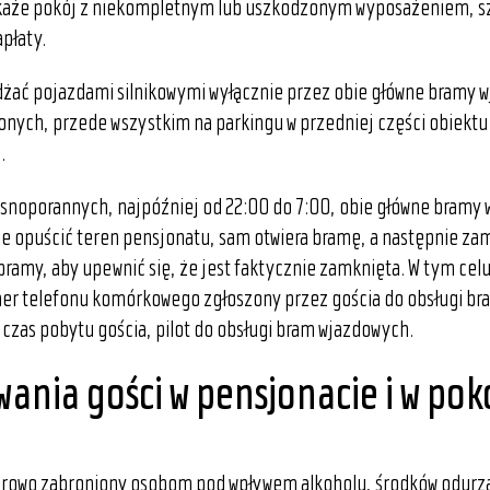
każe pokój z niekompletnym lub uszkodzonym wyposażeniem, sz
płaty.
ać pojazdami silnikowymi wyłącznie przez obie główne bramy w
nych, przede wszystkim na parkingu w przedniej części obiektu
.
snoporannych, najpóźniej od 22:00 do 7:00, obie główne bramy 
ie opuścić teren pensjonatu, sam otwiera bramę, a następnie zam
bramy, aby upewnić się, że jest faktycznie zamknięta. W tym ce
er telefonu komórkowego zgłoszony przez gościa do obsługi br
czas pobytu gościa, pilot do obsługi bram wjazdowych.
ania gości w pensjonacie i w pok
surowo zabroniony osobom pod wpływem alkoholu, środków odurz