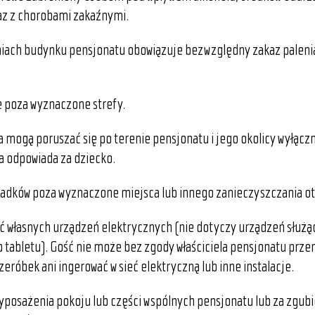
az z chorobami zakaźnymi.
ach budynku pensjonatu obowiązuje bezwzględny zakaz palenia i
 poza wyznaczone strefy.
ia mogą poruszać się po terenie pensjonatu i jego okolicy wyłącz
ra odpowiada za dziecko.
padków poza wyznaczone miejsca lub innego zanieczyszczania o
ć własnych urządzeń elektrycznych (nie dotyczy urządzeń służąc
tabletu). Gość nie może bez zgody właściciela pensjonatu prz
eróbek ani ingerować w sieć elektryczną lub inne instalacje.
posażenia pokoju lub części wspólnych pensjonatu lub za zgubi