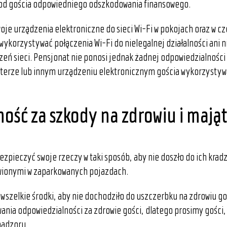
 od gościa odpowiedniego odszkodowania finansowego.
oje urządzenia elektroniczne do sieci Wi-Fi w pokojach oraz w c
ykorzystywać połączenia Wi-Fi do nielegalnej działalności ani n
eń sieci. Pensjonat nie ponosi jednak żadnej odpowiedzialnośc
terze lub innym urządzeniu elektronicznym gościa wykorzysty
ość za szkody na zdrowiu i mają
zpieczyć swoje rzeczy w taki sposób, aby nie doszło do ich krad
awionymi w zaparkowanych pojazdach.
wszelkie środki, aby nie dochodziło do uszczerbku na zdrowiu goś
nia odpowiedzialności za zdrowie gości, dlatego prosimy gości, 
nadzoru.