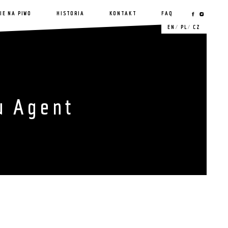
IE NA PIWO
HISTORIA
KONTAKT
FAQ
EN
PL
CZ
u Agent