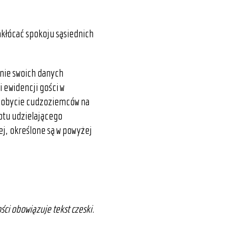
akłócać spokoju sąsiednich
nie swoich danych
 ewidencji gości w
 pobycie cudzoziemców na
iotu udzielającego
j, określone są w powyżej
ści obowiązuje tekst czeski.