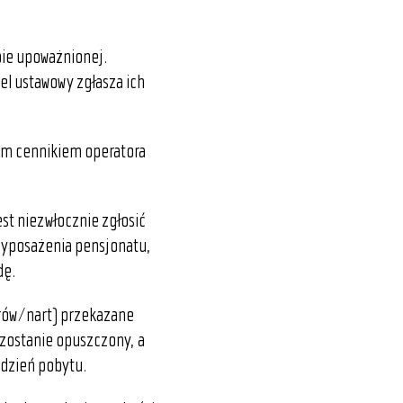
ie upoważnionej.
el ustawowy zgłasza ich
nym cennikiem operatora
st niezwłocznie zgłosić
 wyposażenia pensjonatu,
dę.
erów/nart) przekazane
 zostanie opuszczony, a
 dzień pobytu.