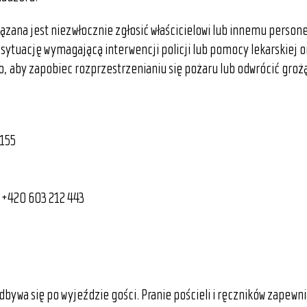
zana jest niezwłocznie zgłosić właścicielowi lub innemu person
sytuację wymagającą interwencji policji lub pomocy lekarskiej o
o, aby zapobiec rozprzestrzenianiu się pożaru lub odwrócić gro
155
+420 603 212 443
ywa się po wyjeździe gości. Pranie pościeli i ręczników zapewni