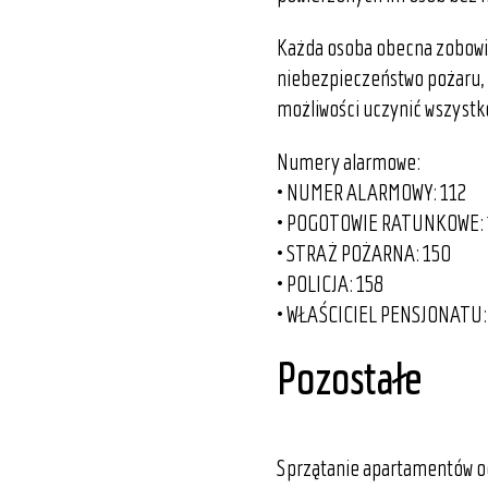
Każda osoba obecna zobowią
niebezpieczeństwo pożaru, 
możliwości uczynić wszystk
Numery alarmowe:
• NUMER ALARMOWY: 112
• POGOTOWIE RATUNKOWE: 
• STRAŻ POŻARNA: 150
• POLICJA: 158
• WŁAŚCICIEL PENSJONATU: 
Pozostałe
Sprzątanie apartamentów odb