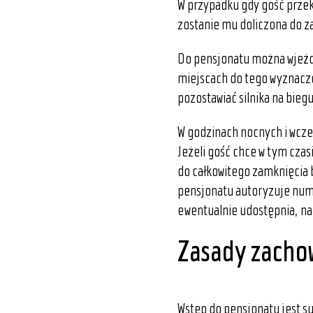
W przypadku gdy gość prze
zostanie mu doliczona do za
Do pensjonatu można wjeżdż
miejscach do tego wyznaczo
pozostawiać silnika na biegu
W godzinach nocnych i wcze
Jeżeli gość chce w tym czas
do całkowitego zamknięcia 
pensjonatu autoryzuje num
ewentualnie udostępnia, na 
Zasady zachow
Wstęp do pensjonatu jest 