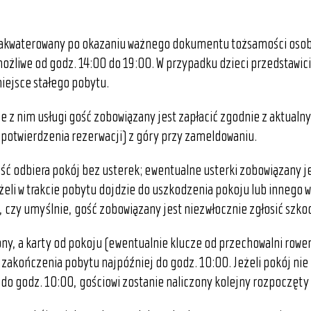
zakwaterowany po okazaniu ważnego dokumentu tożsamości osob
ożliwe od godz. 14:00 do 19:00. W przypadku dzieci przedstawici
miejsce stałego pobytu.
ne z nim usługi gość zobowiązany jest zapłacić zgodnie z aktual
 potwierdzenia rezerwacji) z góry przy zameldowaniu.
ść odbiera pokój bez usterek; ewentualne usterki zobowiązany je
eżeli w trakcie pobytu dojdzie do uszkodzenia pokoju lub innego
, czy umyślnie, gość zobowiązany jest niezwłocznie zgłosić szko
ny, a karty od pokoju (ewentualnie klucze od przechowalni row
zakończenia pobytu najpóźniej do godz. 10:00. Jeżeli pokój nie
do godz. 10:00, gościowi zostanie naliczony kolejny rozpoczęty