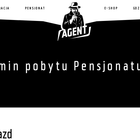
RACJA
PENSJONAT
E-SHOP
GDZ
min pobytu Pensjonat
azd