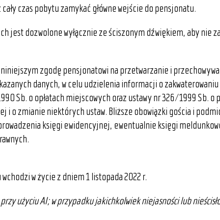
z cały czas pobytu zamykać główne wejście do pensjonatu.
jach jest dozwolone wyłącznie ze ściszonym dźwiękiem, aby nie z
niniejszym zgodę pensjonatowi na przetwarzanie i przechowywa
azanych danych, w celu udzielenia informacji o zakwaterowaniu i
990 Sb. o opłatach miejscowych oraz ustawy nr 326/1999 Sb. o
ej i o zmianie niektórych ustaw. Bliższe obowiązki gościa i podm
rowadzenia księgi ewidencyjnej, ewentualnie księgi meldunkowe
rawnych.
wchodzi w życie z dniem 1 listopada 2022 r.
przy użyciu AI; w przypadku jakichkolwiek niejasności lub nieścisło