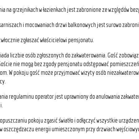
ania na grzejnikach w łazienkach jest zabronione ze względów be
karniszach i mocowaniach drzwi balkonowych jest surowo zabron
zwłocznie zgłaszać właścicielowi pensjonatu.
ada liczbie osób zgłoszonych do zakwaterowania. Gość zobowiązu
 Goście nie mogą bez zgody pensjonatu odstępować pomieszcze
om. W pokoju gość może przyjmować wizyty osób niezakwaterow
cy.
nia regulaminu operator jest uprawniony do anulowania zakwater
i.
opuszczaniu pokoju zgasić światło i odłączyć wszystkie urządzen
 w oszczędzaczu energii umieszczonym przy drzwiach wejściowy