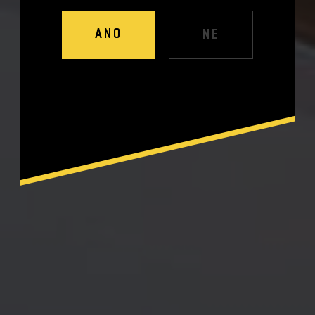
ANO
NE