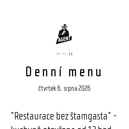
EN
|
PL
|
CZ
Denní menu
čtvrtek 6. srpna 2026
"Restaurace bez štamgasta" -