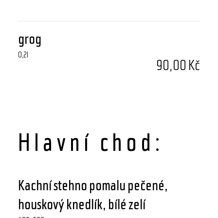
grog
0,2l
90,00 Kč
Hlavní chod:
Kachní stehno pomalu pečené,
houskový knedlík, bílé zelí