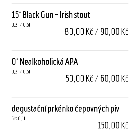
15° Black Gun - Irish stout
0,3l / 0,5l
80,00 Kč / 90,00 Kč
0° Nealkoholická APA
0,3l / 0,5l
50,00 Kč / 60,00 Kč
degustační prkénko čepovných piv
5ks 0,1l
150,00 Kč