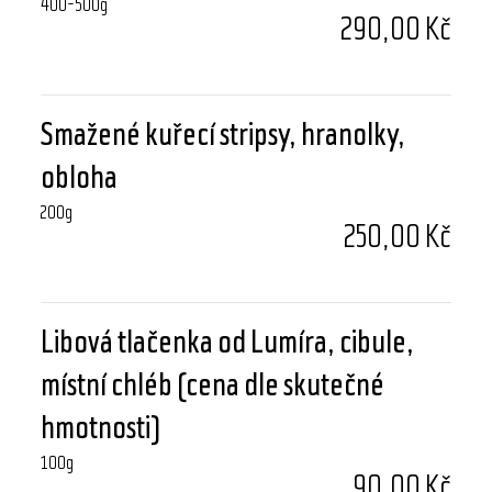
400-500g
290,00 Kč
Smažené kuřecí stripsy, hranolky,
obloha
200g
250,00 Kč
Libová tlačenka od Lumíra, cibule,
místní chléb (cena dle skutečné
hmotnosti)
100g
90,00 Kč