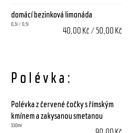
domácí bezinková limonáda
0,3l / 0,5l
40,00 Kč / 50,00 Kč
Polévka:
Polévka z červené čočky s římským
kmínem a zakysanou smetanou
330ml
90,00 Kč